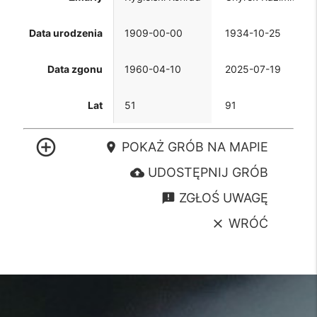
Data urodzenia
1909-00-00
1934-10-25
Data zgonu
1960-04-10
2025-07-19
Lat
51
91
control_point
POKAŻ GRÓB NA MAPIE
location_on
UDOSTĘPNIJ GRÓB
cloud_upload
ZGŁOŚ UWAGĘ
announcement
WRÓĆ
clear