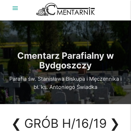
menu
Cmentarz Parafialny w
Bydgoszczy
Parafia św. Stanisława Biskupa i Męczennika i
bł. ks. Antoniego Świadka
❮
GRÓB H/16/19
❯