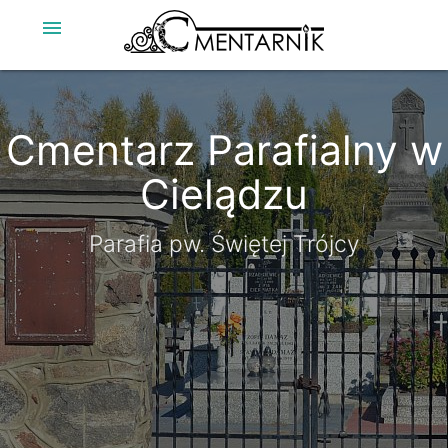
menu
Cmentarz Parafialny w
Cmentarz Parafialny w
Cielądzu
Cielądzu
Parafia pw. Świętej Trójcy
Parafia pw. Świętej Trójcy