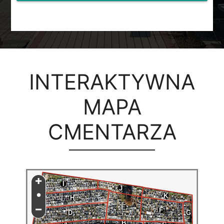
INTERAKTYWNA
MAPA
CMENTARZA
+
I
J
•
K
H
−
E
F
D
G
B