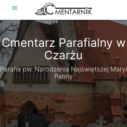
menu
Cmentarz Parafialny w
Cmentarz Parafialny w
Czarżu
Czarżu
Parafia pw. Narodzenia Najświętszej Maryi
Parafia pw. Narodzenia Najświętszej Maryi
Panny
Panny