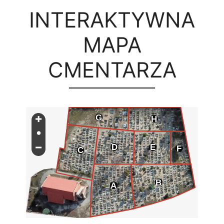
INTERAKTYWNA
MAPA
CMENTARZA
+
G
H
•
−
D
E
F
C
B
A