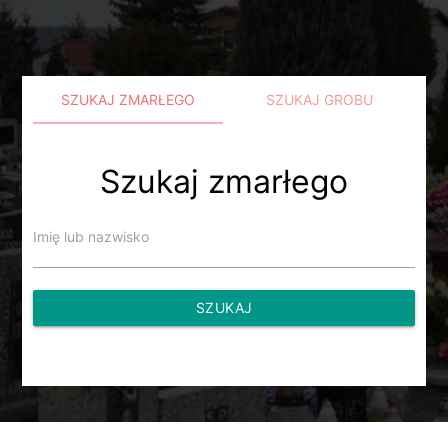
SZUKAJ ZMARŁEGO
SZUKAJ GROBU
Szukaj zmarłego
Imię lub nazwisko
SZUKAJ