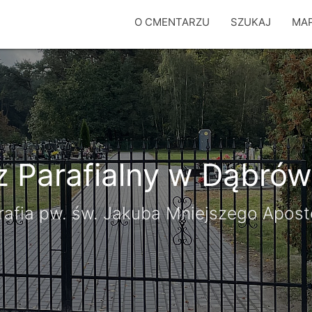
O CMENTARZU
SZUKAJ
MA
 Parafialny w Dąbró
rafia pw. św. Jakuba Mniejszego Apost