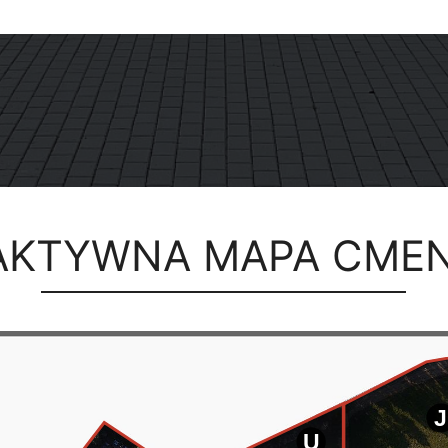
AKTYWNA MAPA CME
J
U