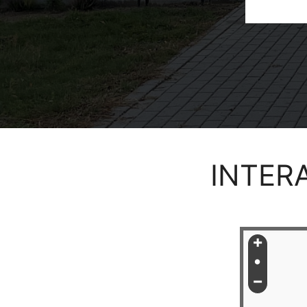
INTER
+
•
−