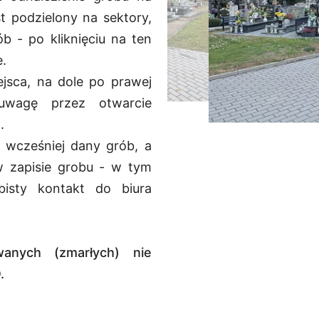
st podzielony na sektory,
b - po kliknięciu na ten
e.
jsca, na dole po prawej
uwagę przez otwarcie
.
ł wcześniej dany grób, a
w zapisie grobu - w tym
isty kontakt do biura
anych (zmarłych) nie
.