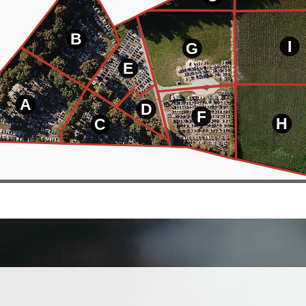
B
I
G
E
A
D
F
H
C