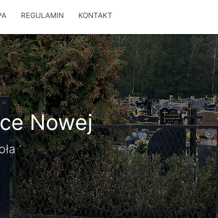
PA
REGULAMIN
KONTAKT
wce Nowej
oła