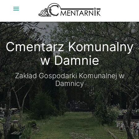
menu
Cmentarz Komunalny
Cmentarz Komunalny
w Damnie
w Damnie
Zakład Gospodarki Komunalnej w
Zakład Gospodarki Komunalnej w
Damnicy
Damnicy