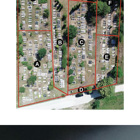
F
C
B
E
A
D