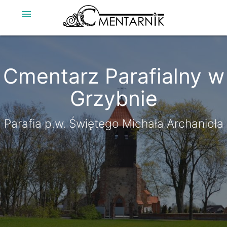
menu
Cmentarz Parafialny w
Cmentarz Parafialny w
Grzybnie
Grzybnie
Parafia p.w. Świętego Michała Archanioła
Parafia p.w. Świętego Michała Archanioła