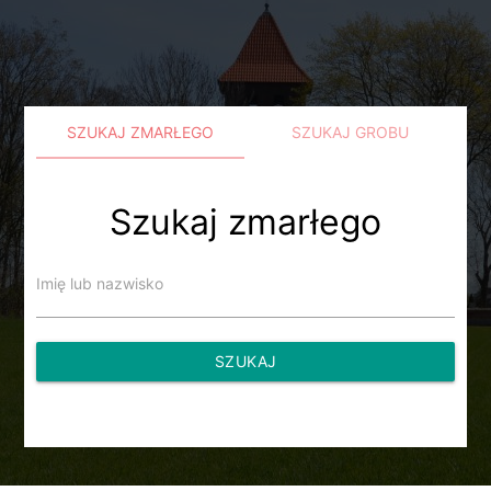
SZUKAJ ZMARŁEGO
SZUKAJ GROBU
Szukaj zmarłego
Imię lub nazwisko
SZUKAJ