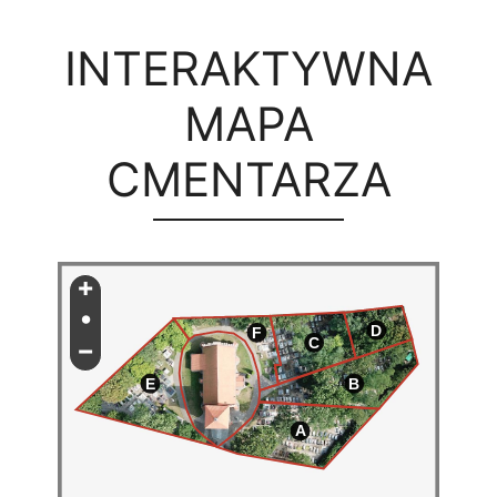
INTERAKTYWNA
MAPA
CMENTARZA
+
•
D
F
−
C
E
B
A