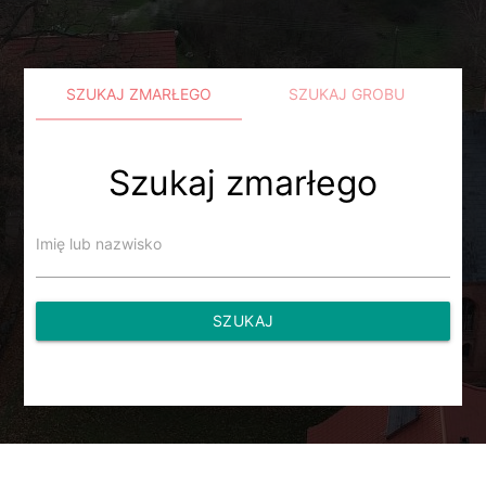
SZUKAJ ZMARŁEGO
SZUKAJ GROBU
Szukaj zmarłego
Imię lub nazwisko
SZUKAJ