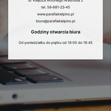
ul. Księdza Antoniego Arasmusa 2
tel. 58‑681‑23‑45
www.parafiakielpino.pl
biuro@parafiakielpino.pl
Godziny otwarcia biura
Od poniedziałku do piątku od 16:00 do 16:45