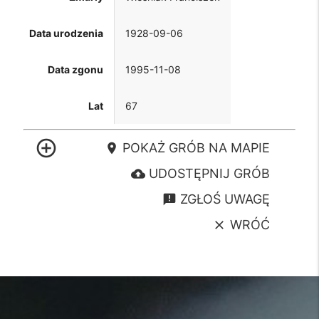
Data urodzenia
1928-09-06
Data zgonu
1995-11-08
Lat
67
control_point
POKAŻ GRÓB NA MAPIE
location_on
UDOSTĘPNIJ GRÓB
cloud_upload
ZGŁOŚ UWAGĘ
announcement
WRÓĆ
clear