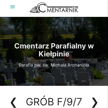
menu
Cmentarz Parafialny w
Kiełpinie
Parafia pw. św. Michała Archanioła
❮
GRÓB F/9/7
❯