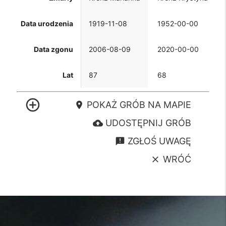
Data urodzenia
1919-11-08
1952-00-00
Data zgonu
2006-08-09
2020-00-00
Lat
87
68
control_point
POKAŻ GRÓB NA MAPIE
location_on
UDOSTĘPNIJ GRÓB
cloud_upload
ZGŁOŚ UWAGĘ
announcement
WRÓĆ
clear