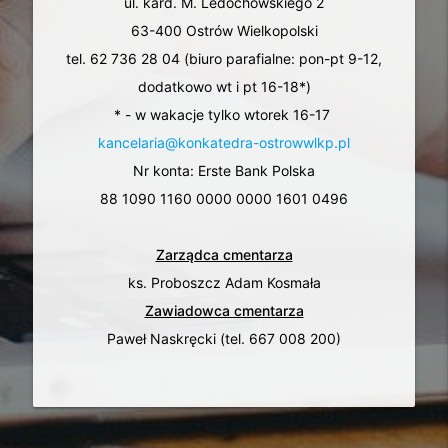
ul. kard. M. Ledóchowskiego 2
63-400 Ostrów Wielkopolski
tel. 62 736 28 04 (biuro parafialne: pon-pt 9-12,
dodatkowo wt i pt 16-18*)
* - w wakacje tylko wtorek 16-17
kancelaria@konkatedra-ostrowwlkp.pl
Nr konta: Erste Bank Polska
88 1090 1160 0000 0000 1601 0496
Zarządca cmentarza
ks. Proboszcz Adam Kosmała
Zawiadowca cmentarza
Paweł Naskręcki (tel. 667 008 200)