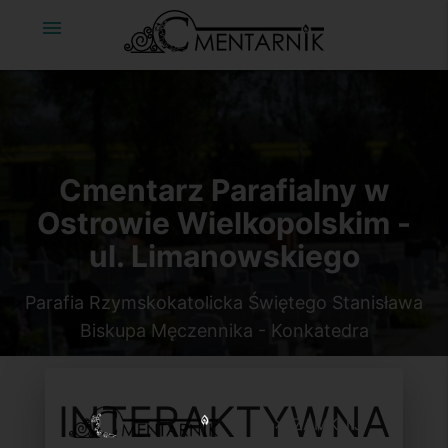
menu
Cmentarz Parafialny w
Ostrowie Wielkopolskim -
ul. Limanowskiego
Parafia Rzymskokatolicka Świętego Stanisława
Biskupa Męczennika - Konkatedra
INTERAKTYWNA
ZAMKNIJ
clear