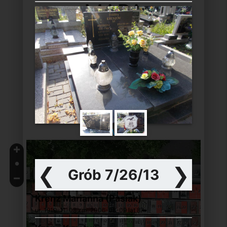
MAPA
CMENTARZA
SEKTOR 7
1296
Ilość grobów:
75
Ilość wolnych grobów:
\
+
•
❮
❯
Grób 7/26/13
6
13
14
4
11
12
9
10
8
15
16
24
23
−
5
17
18
3
1
2
21
22
7
19
20
7
1
2
3
8
9
4
5
6
12
10
11
13
14
15
16
17
18
19
21
22
20
23
25
24
Krenz Marianna (pasiak)
1
2
5
3
4
6
7
8
9
10
11
14
12
13
15
16
17
20
18
19
22
21
23
24
25
26
27
ur.
1919-11-08
zm.
2006-08-09
lat
87
5
2
6
7
8
1
3
9
11
4
10
12
13
14
15
17
16
22
18
19
20
21
24
23
25
26
27
2