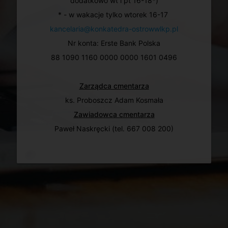
dodatkowo wt i pt 16-18*)
* - w wakacje tylko wtorek 16-17
kancelaria@konkatedra-ostrowwlkp.pl
Nr konta: Erste Bank Polska
88 1090 1160 0000 0000 1601 0496
Zarządca cmentarza
ks. Proboszcz Adam Kosmała
Zawiadowca cmentarza
Paweł Naskręcki (tel. 667 008 200)