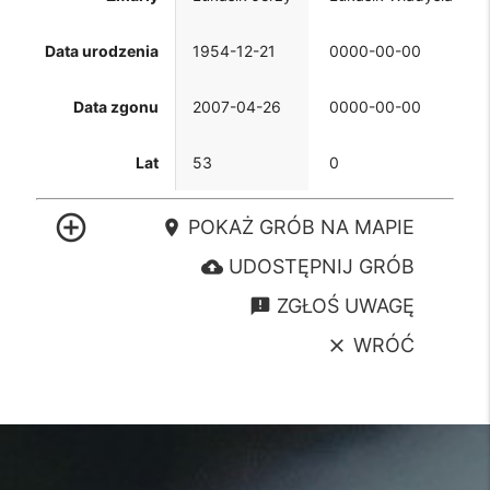
Data urodzenia
1954-12-21
0000-00-00
Data zgonu
2007-04-26
0000-00-00
Lat
53
0
control_point
POKAŻ GRÓB NA MAPIE
location_on
UDOSTĘPNIJ GRÓB
cloud_upload
ZGŁOŚ UWAGĘ
announcement
WRÓĆ
clear