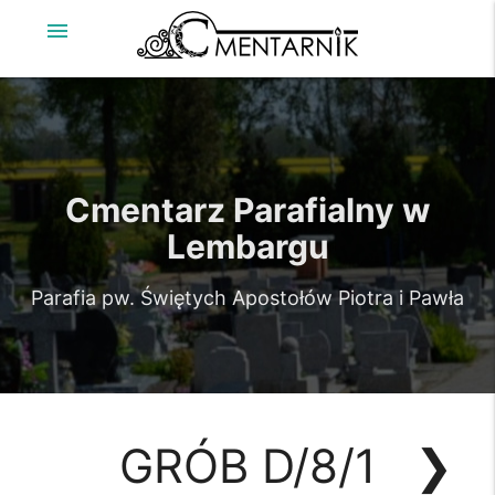
menu
Cmentarz Parafialny w
Lembargu
Parafia pw. Świętych Apostołów Piotra i Pawła
GRÓB D/8/1
❯