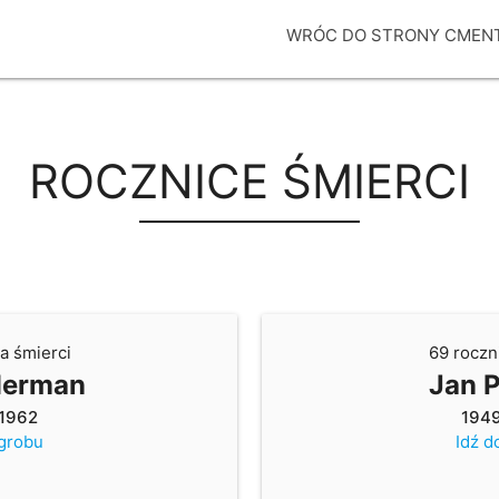
WRÓC DO STRONY CMEN
ROCZNICE ŚMIERCI
a śmierci
69 roczn
Herman
Jan 
1962
194
 grobu
Idź d