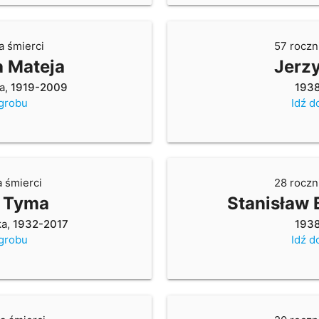
a śmierci
57 roczn
a Mateja
Jerzy
a,
1919-2009
193
 grobu
Idź d
a śmierci
28 roczn
a Tyma
Stanisław 
ka,
1932-2017
193
 grobu
Idź d