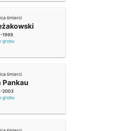
ica śmierci
eżakowski
7-1999
o grobu
ica śmierci
a Pankau
6-2003
o grobu
ica śmierci