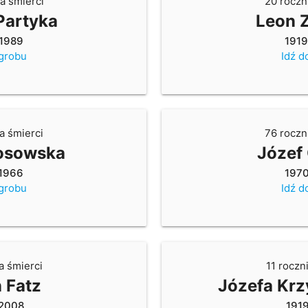
a śmierci
20 roczn
Partyka
Leon Z
1989
191
 grobu
Idź d
a śmierci
76 roczn
łosowska
Józef
1966
197
 grobu
Idź d
a śmierci
11 roczn
 Fatz
Józefa Kr
2008
191