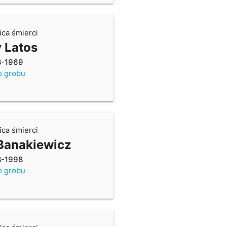
ica śmierci
 Latos
8-1969
o grobu
ica śmierci
Banakiewicz
8-1998
o grobu