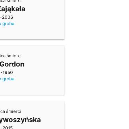
ica śmierci
ająkała
9-2006
o grobu
ica śmierci
 Gordon
0-1950
o grobu
ica śmierci
zywoszyńska
9-2015