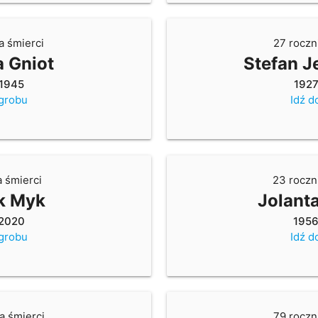
a śmierci
27 roczn
a Gniot
Stefan J
1945
192
 grobu
Idź d
a śmierci
23 roczn
k Myk
Jolant
2020
195
 grobu
Idź d
a śmierci
79 roczn