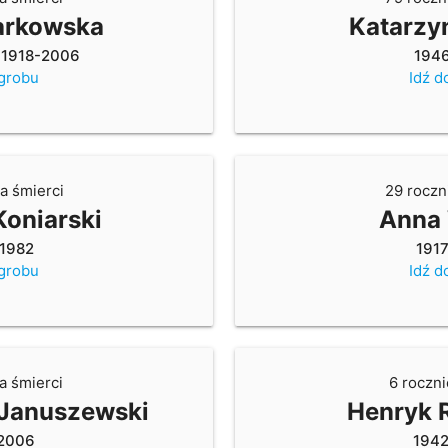
arkowska
Katarzy
,
1918-2006
194
 grobu
Idź d
a śmierci
29 roczn
Koniarski
Anna
1982
191
 grobu
Idź d
a śmierci
6 roczni
 Januszewski
Henryk 
2006
194