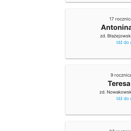
17 rocznic
Antonin
zd. Błażejowsk
Idź do
9 rocznic
Teres
zd. Nowakows
Idź do