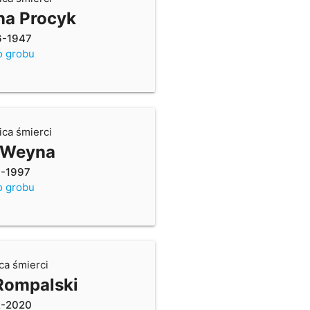
na Procyk
6-1947
o grobu
ica śmierci
 Weyna
7-1997
o grobu
ca śmierci
Rompalski
2-2020