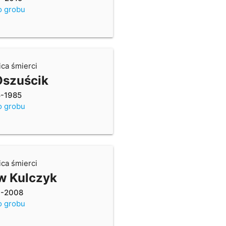
o grobu
ica śmierci
Oszuścik
5-1985
o grobu
ica śmierci
w Kulczyk
7-2008
o grobu