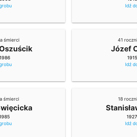
 grobu
Idź d
a śmierci
41 roczn
 Oszuścik
Józef 
1986
191
 grobu
Idź d
a śmierci
18 roczn
Święcicka
Stanisła
1985
192
 grobu
Idź d