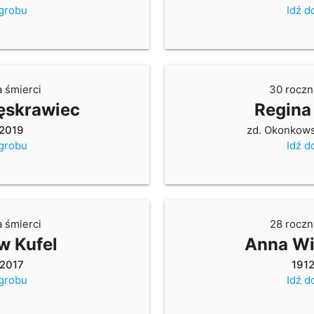
 grobu
Idź d
a śmierci
30 roczn
ęskrawiec
Regina
2019
zd. Okonkow
 grobu
Idź d
a śmierci
28 roczn
w Kufel
Anna Wi
2017
191
 grobu
Idź d