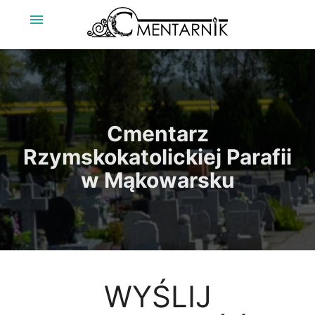
menu
Cmentarz
Rzymskokatolickiej Parafii
w Mąkowarsku
WYŚLIJ