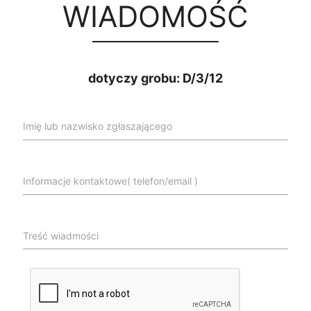
WIADOMOŚĆ
dotyczy grobu: D/3/12
Imię lub nazwisko zgłaszającego
Informacje kontaktowe( telefon/email )
Treść wiadmości