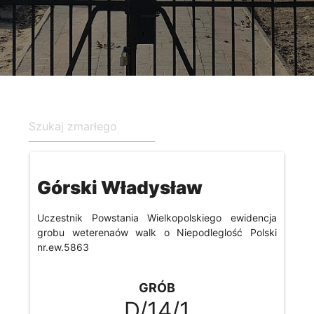
Górski Władysław
Uczestnik Powstania Wielkopolskiego ewidencja
grobu weterenaów walk o Niepodleglość Polski
nr.ew.5863
GRÓB
D/14/1