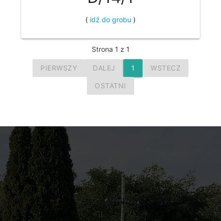
(
idź do grobu
)
Strona 1 z 1
PIERWSZY
DALEJ
1
WSTECZ
OSTATNI