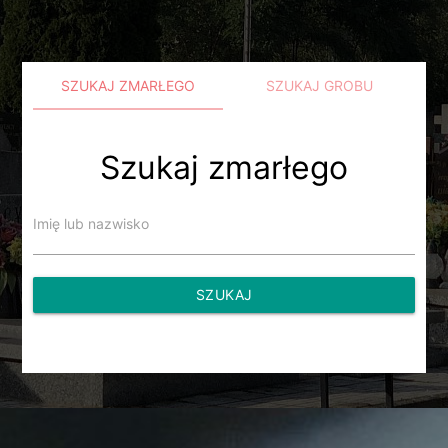
SZUKAJ ZMARŁEGO
SZUKAJ GROBU
Szukaj zmarłego
Imię lub nazwisko
SZUKAJ