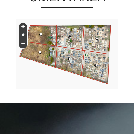
+
•
E
C
A
−
F
D
B