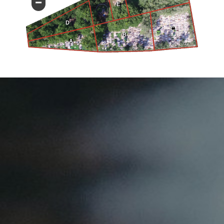
−
E
D
C
B
A