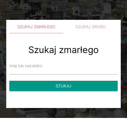
SZUKAJ ZMARŁEGO
SZUKAJ GROBU
Szukaj zmarłego
Imię lub nazwisko
SZUKAJ