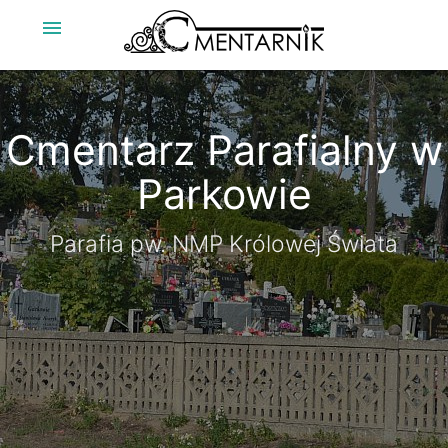
menu
Cmentarz Parafialny w
Cmentarz Parafialny w
Parkowie
Parkowie
Parafia pw. NMP Królowej Świata
Parafia pw. NMP Królowej Świata