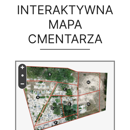
INTERAKTYWNA
MAPA
CMENTARZA
+
•
B
−
H
C
A
G
E
D
F