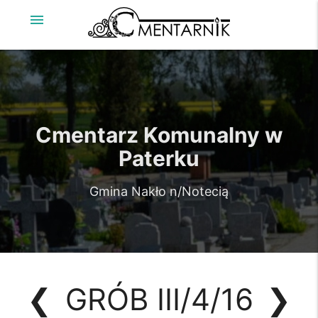
menu
Cmentarz Komunalny w
Paterku
Gmina Nakło n/Notecią
❮
GRÓB III/4/16
❯