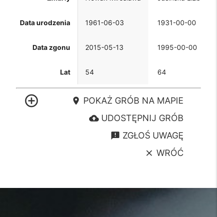
Data urodzenia
1961-06-03
1931-00-00
Data zgonu
2015-05-13
1995-00-00
Lat
54
64
control_point
POKAŻ GRÓB NA MAPIE
location_on
UDOSTĘPNIJ GRÓB
cloud_upload
ZGŁOŚ UWAGĘ
announcement
WRÓĆ
clear