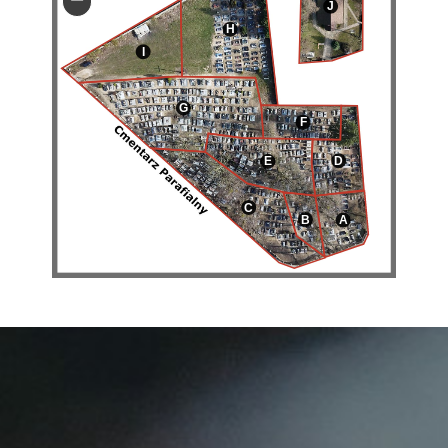
J
H
I
G
F
D
E
C
B
A