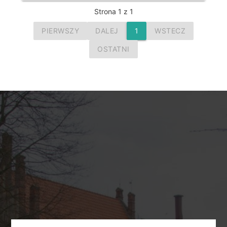
Strona 1 z 1
PIERWSZY
DALEJ
1
WSTECZ
OSTATNI