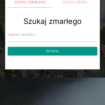
SZUKAJ ZMARŁEGO
SZUKAJ GROBU
Szukaj zmarłego
Imię lub nazwisko
SZUKAJ