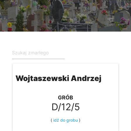
Wojtaszewski Andrzej
GRÓB
D/12/5
(
idź do grobu
)