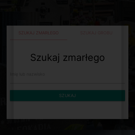
SZUKAJ ZMARŁEGO
SZUKAJ GROBU
Szukaj zmarłego
Imię lub nazwisko
SZUKAJ