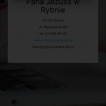
Pana Jezusa w
UDOSTĘPNIJ
cloud_upload
Rybnie
ZGŁOŚ UWAGĘ
announcement
13-220 Rybno
ul. Wyzwolenia 89
tel. 23 696 60 22
www.rybno.parafia.net.pl
biuro@rybno.parafia.net.pl