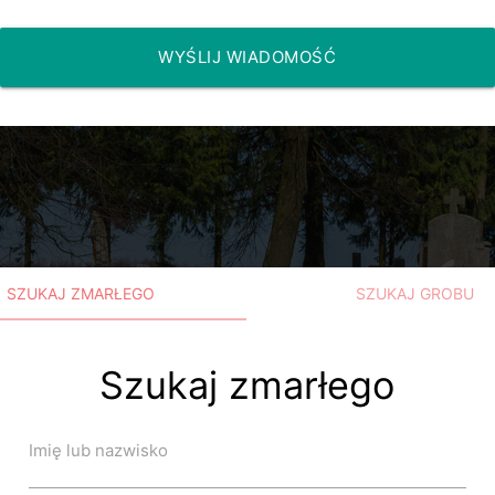
WYŚLIJ WIADOMOŚĆ
SZUKAJ ZMARŁEGO
SZUKAJ GROBU
Szukaj zmarłego
Imię lub nazwisko