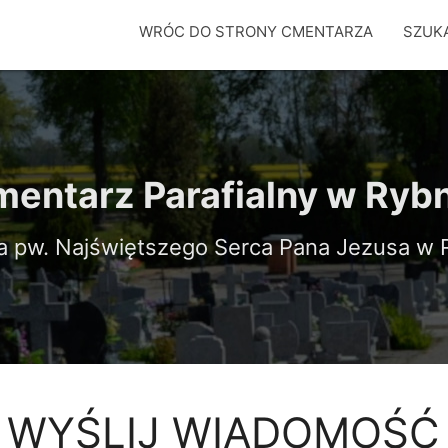
WRÓC DO STRONY CMENTARZA
SZUK
entarz Parafialny w Ryb
ia pw. Najświętszego Serca Pana Jezusa w 
WYŚLIJ WIADOMOŚĆ