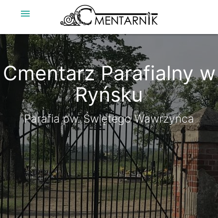
menu
Cmentarz Parafialny w
Cmentarz Parafialny w
Ryńsku
Ryńsku
Parafia pw. Świętego Wawrzyńca
Parafia pw. Świętego Wawrzyńca