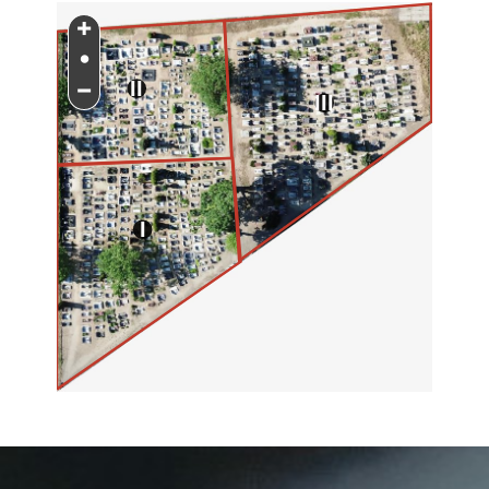
+
•
−
II
III
I