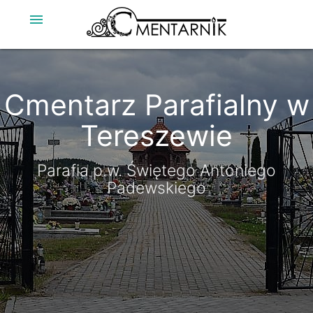
menu
Cmentarz Parafialny w
Cmentarz Parafialny w
Tereszewie
Tereszewie
Parafia p.w. Świętego Antoniego
Parafia p.w. Świętego Antoniego
Padewskiego
Padewskiego