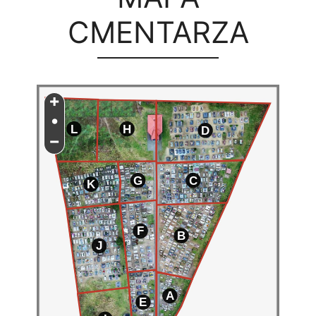
CMENTARZA
+
•
L
H
D
−
G
C
K
F
B
J
A
E