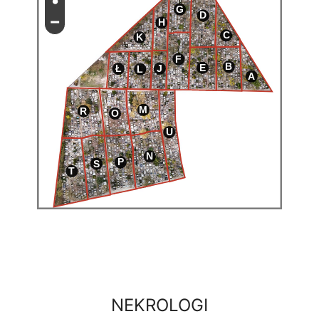
•
G
D
−
H
C
K
F
B
E
J
Ł
L
A
M
R
O
U
N
P
S
T
NEKROLOGI