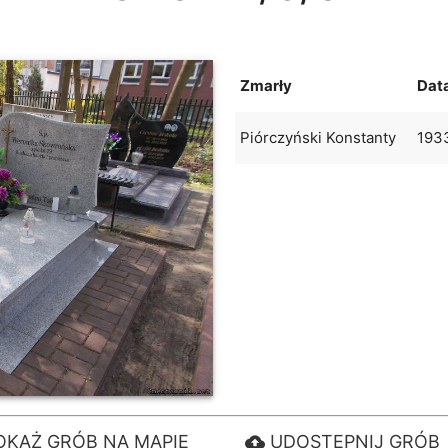
Zmarły
Dat
Piórczyński Konstanty
193
OKAŻ GRÓB NA MAPIE
UDOSTĘPNIJ GRÓB
cloud_upload