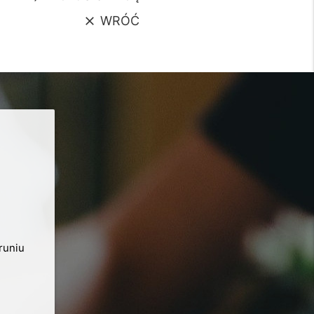
WRÓĆ
clear
runiu