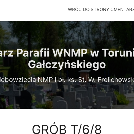
WRÓC DO STRONY CMENTAR
rz Parafii WNMP w Toruniu
Gałczyńskiego
iebowzięcia NMP i bł. ks. St. W. Frelichows
GRÓB T/6/8