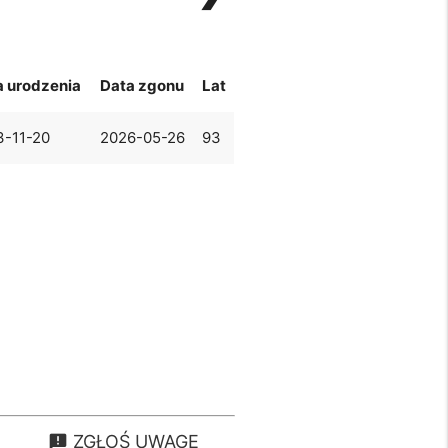
a urodzenia
Data zgonu
Lat
3-11-20
2026-05-26
93
ZGŁOŚ UWAGĘ
announcement