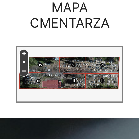
MAPA
CMENTARZA
+
•
IV
V
VI
−
II
I
III