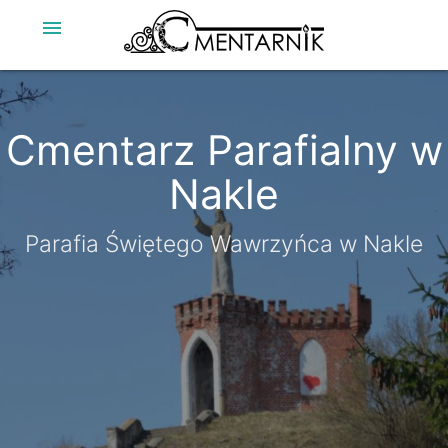
menu
Cmentarz Parafialny w
Cmentarz Parafialny w
Nakle
Nakle
Parafia Świętego Wawrzyńca w Nakle
Parafia Świętego Wawrzyńca w Nakle