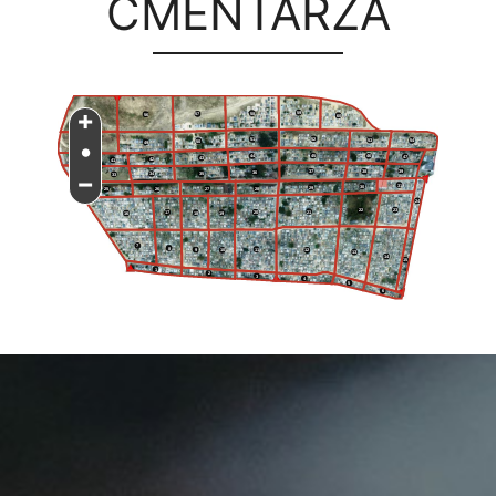
CMENTARZA
+
59
58
57
55
56
60
•
52
51
53
54
50
48
49
45
44
46
47
43
40
42
41
−
39
37
38
36
32
34
35
33
31
30
29
27
28
25
26
24
23
22
21
17
20
18
19
16
7
8
11
9
10
12
13
14
15
1
2
3
4
5
6