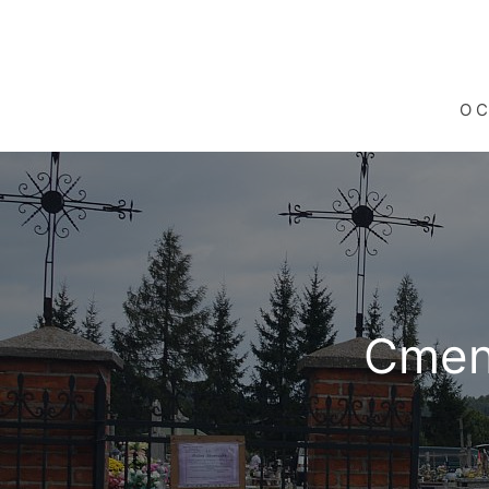
O 
Cment