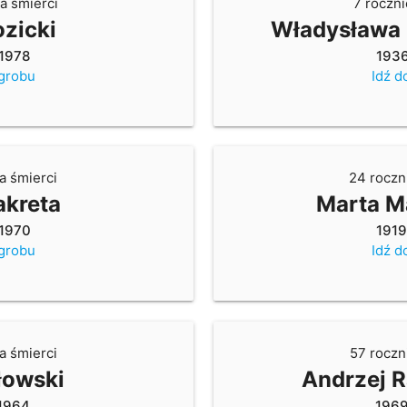
a śmierci
7 roczni
ozicki
Władysława
1978
193
 grobu
Idź d
a śmierci
24 roczn
akreta
Marta M
1970
191
 grobu
Idź d
a śmierci
57 roczn
łowski
Andrzej R
1964
196