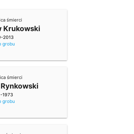
ica śmierci
 Krukowski
9-2013
o grobu
ica śmierci
 Rynkowski
0-1973
o grobu