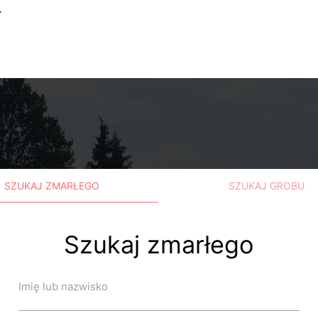
.
SZUKAJ ZMARŁEGO
SZUKAJ GROBU
Szukaj zmarłego
Imię lub nazwisko