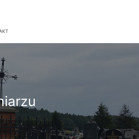
AKT
niarzu