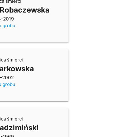
ca śmierci
 Robaczewska
6-2019
o grobu
ica śmierci
arkowska
9-2002
o grobu
ica śmierci
adzimiński
9-1969