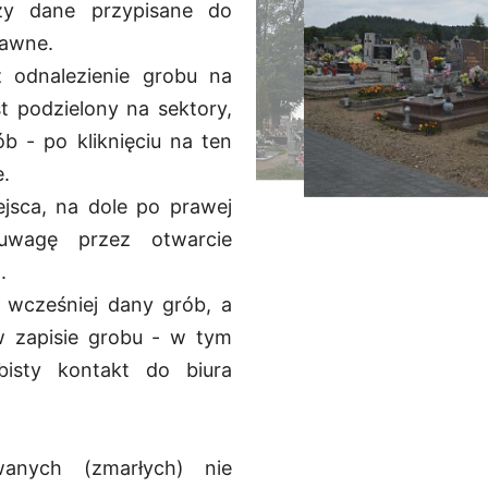
zy dane przypisane do
rawne.
 odnalezienie grobu na
st podzielony na sektory,
b - po kliknięciu na ten
e.
jsca, na dole po prawej
uwagę przez otwarcie
.
ł wcześniej dany grób, a
w zapisie grobu - w tym
isty kontakt do biura
anych (zmarłych) nie