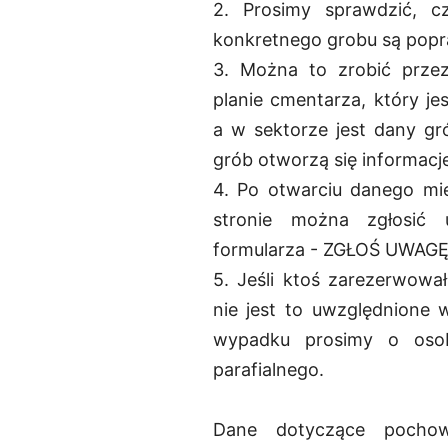
2. Prosimy sprawdzić, c
konkretnego grobu są pop
3. Można to zrobić przez
planie cmentarza, który je
a w sektorze jest dany gró
grób otworzą się informacj
4. Po otwarciu danego mie
stronie można zgłosić 
formularza - ZGŁOŚ UWAGĘ
5. Jeśli ktoś zarezerwowa
nie jest to uwzględnione 
wypadku prosimy o osob
parafialnego.
Dane dotyczące pochow