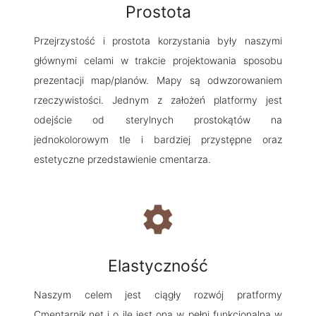
Prostota
Przejrzystość i prostota korzystania były naszymi
głównymi celami w trakcie projektowania sposobu
prezentacji map/planów. Mapy są odwzorowaniem
rzeczywistości. Jednym z założeń platformy jest
odejście od sterylnych prostokątów na
jednokolorowym tle i bardziej przystępne oraz
estetyczne przedstawienie cmentarza.
settings
Elastyczność
Naszym celem jest ciągły rozwój pratformy
Cmentarnik.net i o ile jest ona w pełni funkcjonalna w